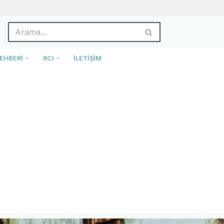
EHBERI
RCI
İLETIŞIM