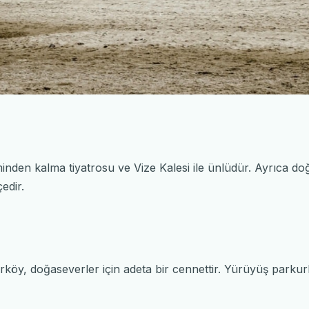
eminden kalma tiyatrosu ve Vize Kalesi ile ünlüdür. Ayrıca do
çedir.
öy, doğaseverler için adeta bir cennettir. Yürüyüş parkurlar