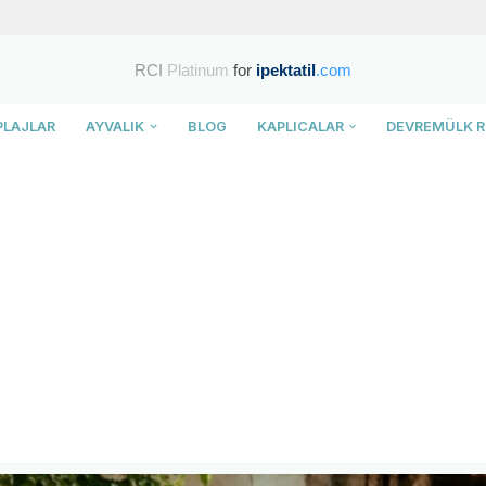
RCI
Platinum
for
ipektatil
.com
PLAJLAR
AYVALIK
BLOG
KAPLICALAR
DEVREMÜLK R