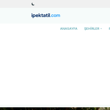
İçeriğe
geç
ANASAYFA
ŞEHIRLER