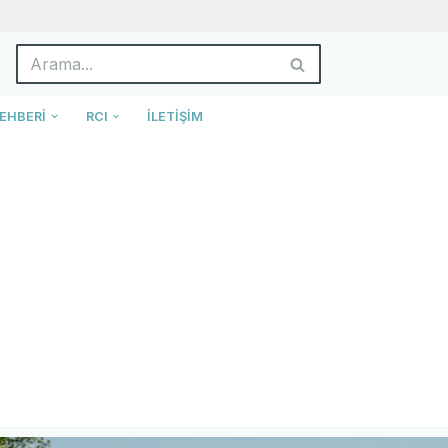
EHBERI
RCI
İLETIŞIM