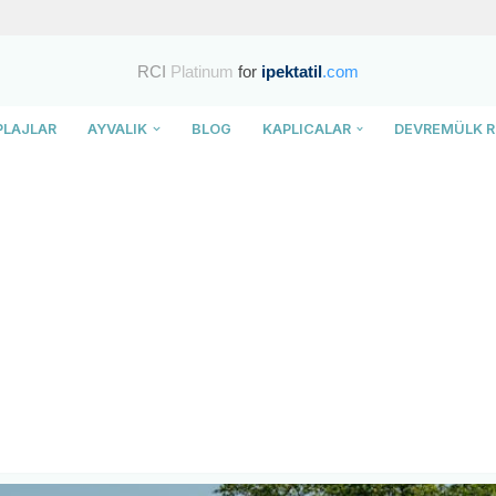
RCI
Platinum
for
ipektatil
.com
PLAJLAR
AYVALIK
BLOG
KAPLICALAR
DEVREMÜLK R