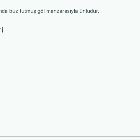
rında buz tutmuş göl manzarasıyla ünlüdür.
i