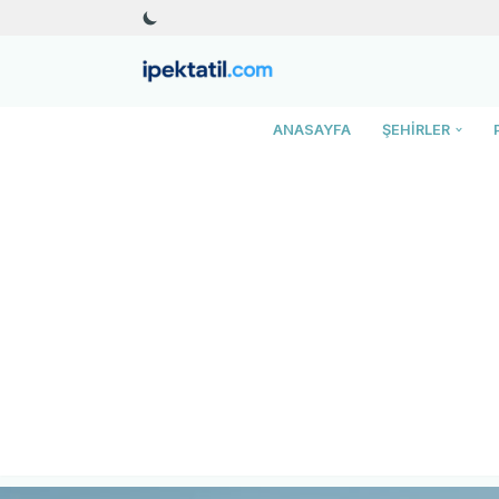
İçeriğe
geç
ANASAYFA
ŞEHIRLER