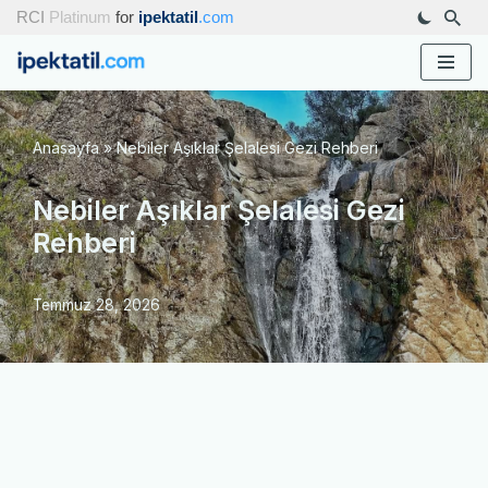
RCI
Platinum
for
ipektatil
.com
İçeriğe
geç
Anasayfa
»
Nebiler Aşıklar Şelalesi Gezi Rehberi
Nebiler Aşıklar Şelalesi Gezi
Rehberi
Temmuz 28, 2026