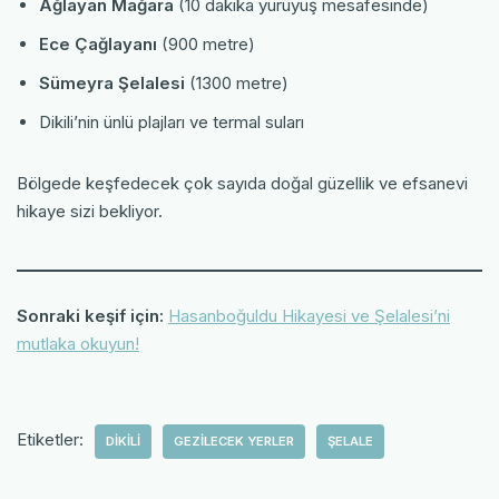
Ağlayan Mağara
(10 dakika yürüyüş mesafesinde)
Ece Çağlayanı
(900 metre)
Sümeyra Şelalesi
(1300 metre)
Dikili’nin ünlü plajları ve termal suları
Bölgede keşfedecek çok sayıda doğal güzellik ve efsanevi
hikaye sizi bekliyor.
Sonraki keşif için:
Hasanboğuldu Hikayesi ve Şelalesi’ni
mutlaka okuyun!
Etiketler:
DIKILI
GEZILECEK YERLER
ŞELALE