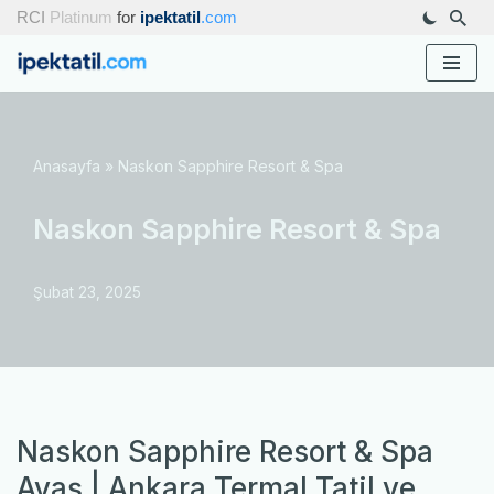
RCI
Platinum
for
ipektatil
.com
İçeriğe
geç
Anasayfa
»
Naskon Sapphire Resort & Spa
Naskon Sapphire Resort & Spa
Şubat 23, 2025
Naskon Sapphire Resort & Spa
Ayaş | Ankara Termal Tatil ve