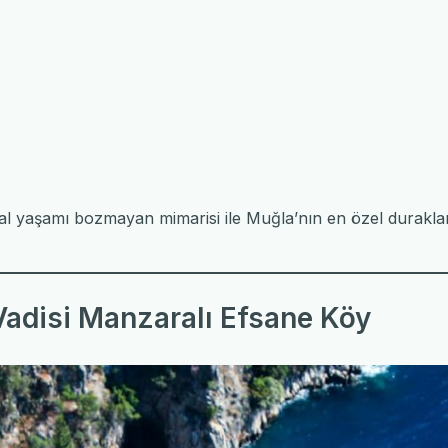
l yaşamı bozmayan mimarisi ile Muğla’nın en özel durakları
 Vadisi Manzaralı Efsane Köy