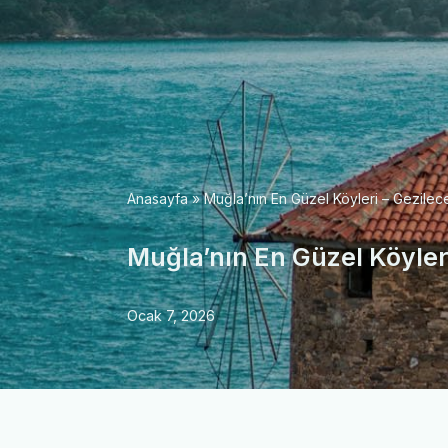
Anasayfa
»
Muğla’nın En Güzel Köyleri – Gezilec
Muğla’nın En Güzel Köyler
Ocak 7, 2026