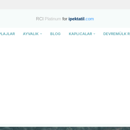
RCI
Platinum
for
ipektatil
.com
PLAJLAR
AYVALIK
BLOG
KAPLICALAR
DEVREMÜLK R