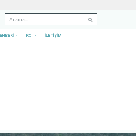
EHBERI
RCI
İLETIŞIM