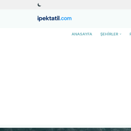
İçeriğe
geç
ANASAYFA
ŞEHIRLER