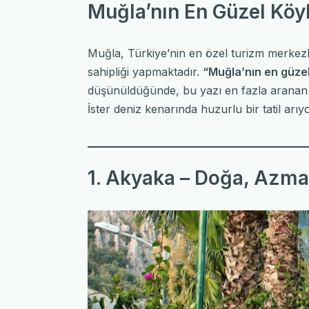
Muğla’nın En Güzel Köyl
Muğla, Türkiye’nin en özel turizm merkezle
sahipliği yapmaktadır.
“Muğla’nın en güzel
düşünüldüğünde, bu yazı en fazla aranan k
İster deniz kenarında huzurlu bir tatil arı
1. Akyaka – Doğa, Azma