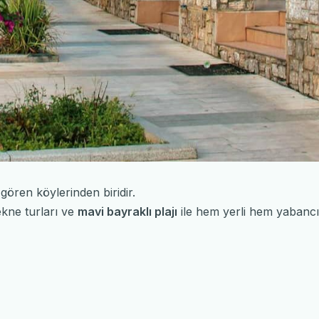
gören köylerinden biridir.
ekne turları ve
mavi bayraklı plajı
ile hem yerli hem yabancı t