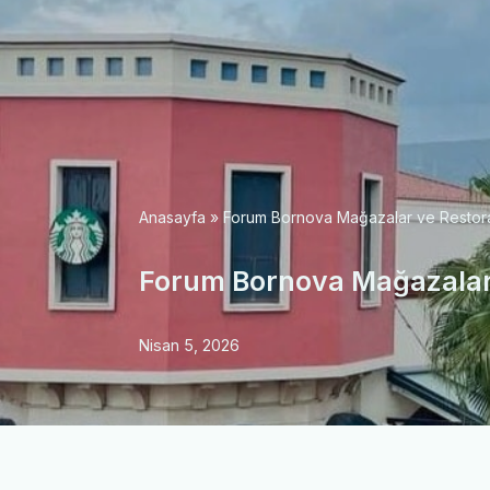
Anasayfa
»
Forum Bornova Mağazalar ve Restoran
Forum Bornova Mağazalar v
Nisan 5, 2026