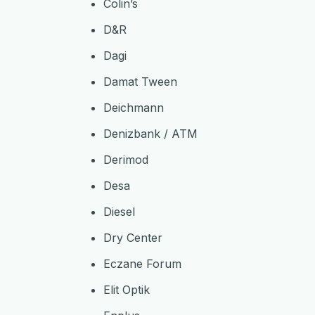
Colin’s
D&R
Dagi
Damat Tween
Deichmann
Denizbank / ATM
Derimod
Desa
Diesel
Dry Center
Eczane Forum
Elit Optik