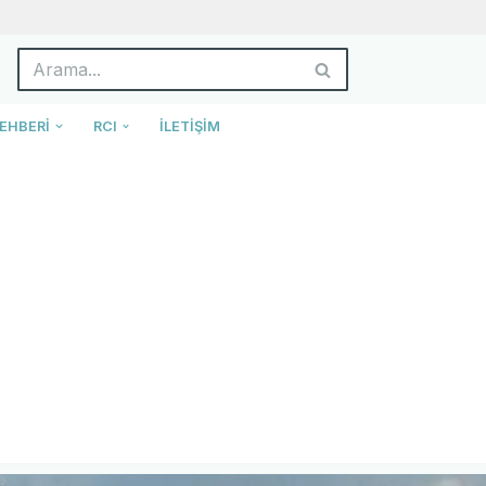
EHBERI
RCI
İLETIŞIM