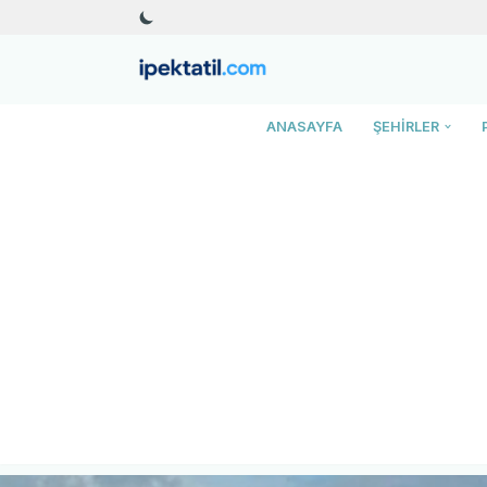
İçeriğe
geç
ANASAYFA
ŞEHIRLER