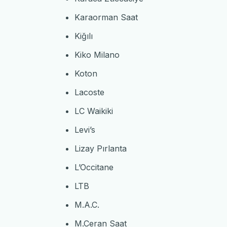
Karaorman Saat
Kiğılı
Kiko Milano
Koton
Lacoste
LC Waikiki
Levi’s
Lizay Pırlanta
L’Occitane
LTB
M.A.C.
M.Ceran Saat