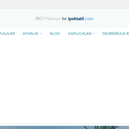
RCI
Platinum
for
ipektatil
.com
PLAJLAR
AYVALIK
BLOG
KAPLICALAR
DEVREMÜLK R