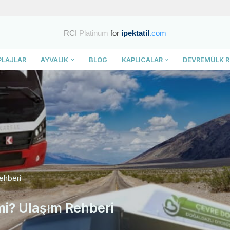
RCI
Platinum
for
ipektatil
.com
PLAJLAR
AYVALIK
BLOG
KAPLICALAR
DEVREMÜLK R
Rehberi
 mi? Ulaşım Rehberi