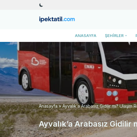
İçeriğe
geç
ANASAYFA
ŞEHIRLER
Anasayfa
»
Ayvalık’a Arabasız Gidilir mi? Ulaşım 
Ayvalık’a Arabasız Gidilir