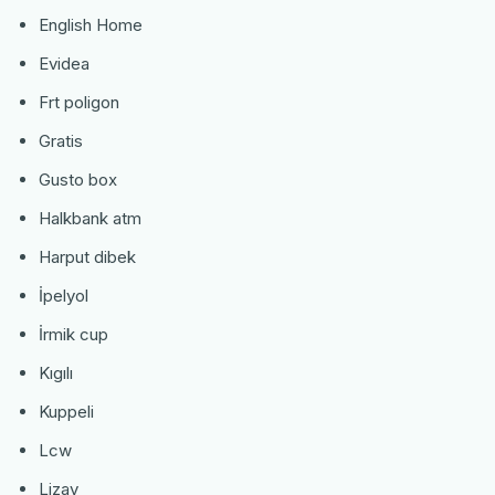
English Home
Evidea
Frt poligon
Gratis
Gusto box
Halkbank atm
Harput dibek
İpelyol
İrmik cup
Kıgılı
Kuppeli
Lcw
Lizay