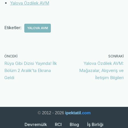
Yalova Özdilek AVM
Etiketler:
YALOVA AVM
ÖNCEKI
SONRAKI
Rüya Gibi Dizisi Yayında! İlk
Yalova Özdilek AVM:
Bölüm 2 Aralık’ta Ekrana
Mağazalar, Alışveriş ve
Geldi
İletişim Bilgileri
©
2012 - 2026
ipektatil
.com
Devremülk
RCI
Blog
İş Birliği