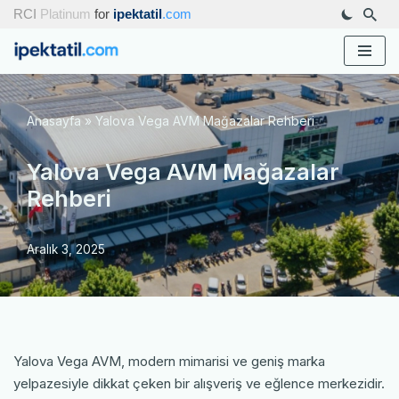
RCI
Platinum
for
ipektatil
.com
İçeriğe
geç
Anasayfa
»
Yalova Vega AVM Mağazalar Rehberi
Yalova Vega AVM Mağazalar
Rehberi
Aralık 3, 2025
Yalova Vega AVM, modern mimarisi ve geniş marka
yelpazesiyle dikkat çeken bir alışveriş ve eğlence merkezidir.