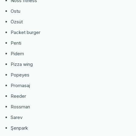
Noss fitness
Ostu
Özsüt
Packet burger
Penti
Pidem
Pizza wing
Popeyes
Promasaj
Reeder
Rossman
Sarev
Şenpark