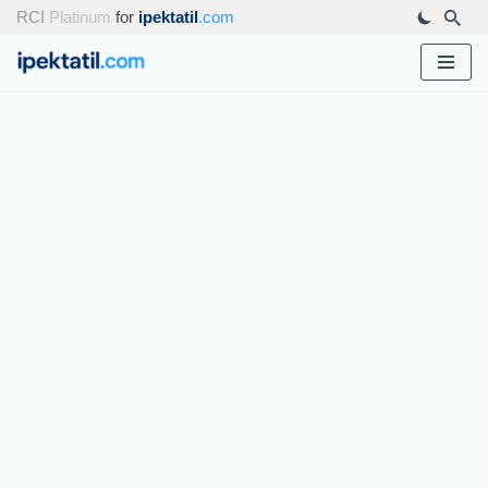
RCI
Platinum
for
ipektatil
.com
İçeriğe
geç