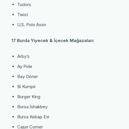
Tudors
Twist
U.S. Polo Assn
17 Burda Yiyecek & İçecek Mağazaları:
Arby’s
Ay Pide
Bay Döner
Bi Kumpir
Burger King
Bursa İshakbey
Bursa Kebap Evi
Cajun Corner