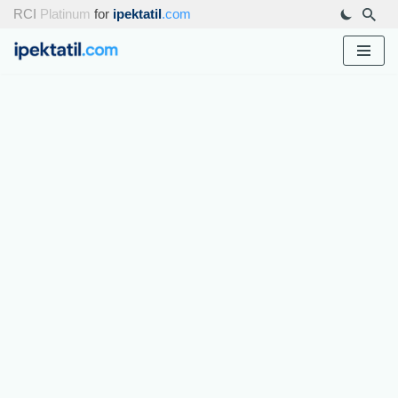
RCI
Platinum
for
ipektatil
.com
İçeriğe
geç