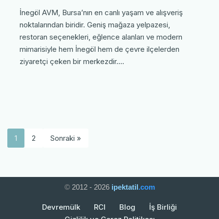
İnegöl AVM, Bursa’nın en canlı yaşam ve alışveriş
noktalarından biridir. Geniş mağaza yelpazesi,
restoran seçenekleri, eğlence alanları ve modern
mimarisiyle hem İnegöl hem de çevre ilçelerden
ziyaretçi çeken bir merkezdir.…
1
2
Sonraki »
©
2012 - 2026
ipektatil
.com
Devremülk
RCI
Blog
İş Birliği