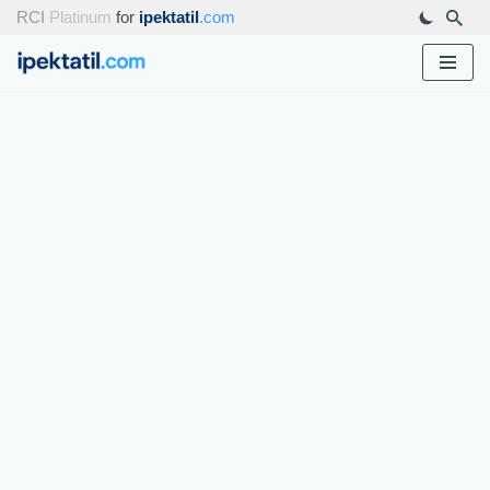
RCI
Platinum
for
ipektatil
.com
İçeriğe
geç