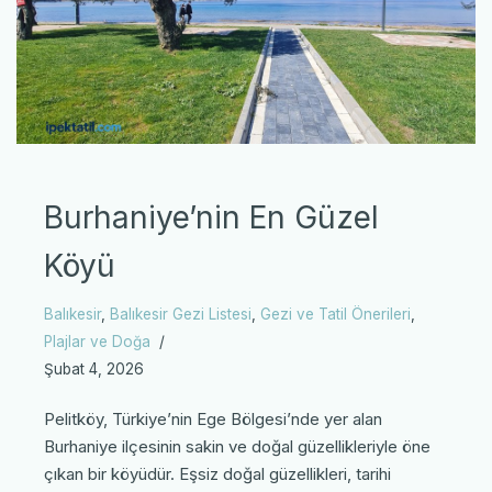
Burhaniye’nin En Güzel
Köyü
Balıkesir
,
Balıkesir Gezi Listesi
,
Gezi ve Tatil Önerileri
,
Plajlar ve Doğa
Şubat 4, 2026
Pelitköy, Türkiye’nin Ege Bölgesi’nde yer alan
Burhaniye ilçesinin sakin ve doğal güzellikleriyle öne
çıkan bir köyüdür. Eşsiz doğal güzellikleri, tarihi