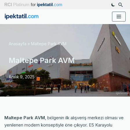
RCI
Platinum
for
ipektatil
.com
İçeriğe
geç
Anasayfa
»
Maltepe Park AVM
Maltepe Park AVM
Aralık 9, 2025
Maltepe Park AVM
, bölgenin ilk alışveriş merkezi olması ve
yenilenen modern konseptiyle öne çıkıyor. E5 Karayolu