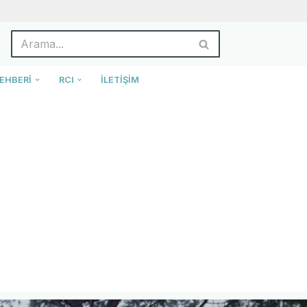
EHBERI
RCI
İLETIŞIM