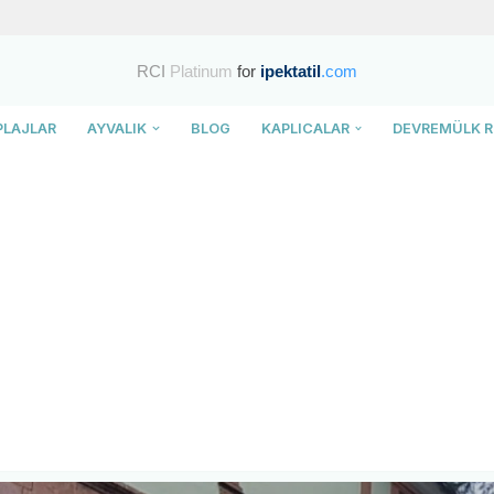
RCI
Platinum
for
ipektatil
.com
PLAJLAR
AYVALIK
BLOG
KAPLICALAR
DEVREMÜLK R