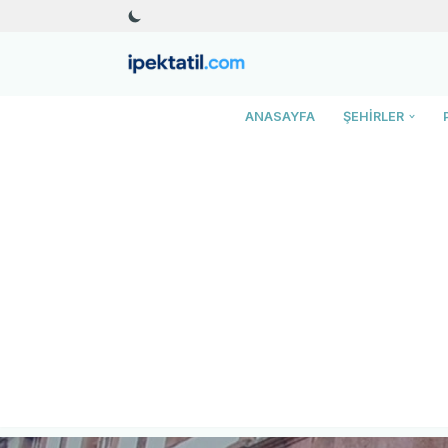
İçeriğe
geç
ANASAYFA
ŞEHIRLER