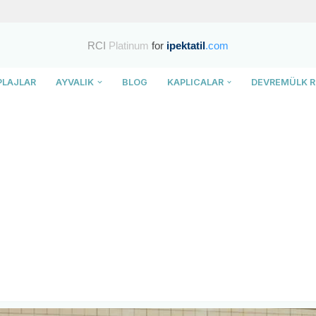
RCI
Platinum
for
ipektatil
.com
PLAJLAR
AYVALIK
BLOG
KAPLICALAR
DEVREMÜLK R