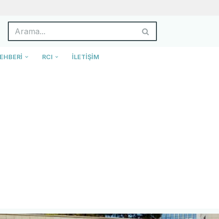
EHBERI
RCI
İLETIŞIM