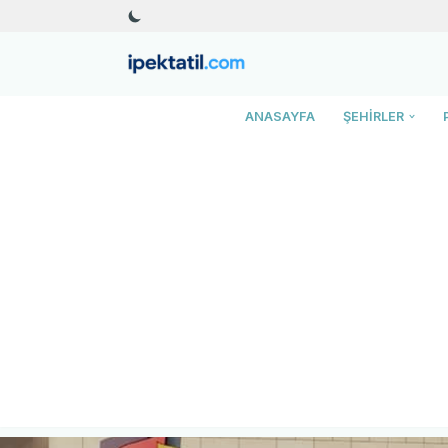
İçeriğe
geç
ANASAYFA
ŞEHIRLER