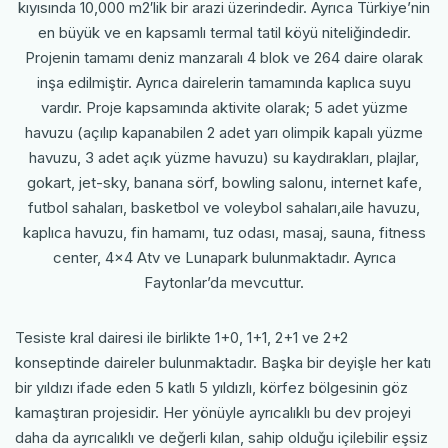
kıyısında 10,000 m2′lik bir arazi üzerindedir. Ayrıca Türkiye’nin
en büyük ve en kapsamlı termal tatil köyü niteliğindedir.
Projenin tamamı deniz manzaralı 4 blok ve 264 daire olarak
inşa edilmiştir. Ayrıca dairelerin tamamında kaplıca suyu
vardır. Proje kapsamında aktivite olarak; 5 adet yüzme
havuzu (açılıp kapanabilen 2 adet yarı olimpik kapalı yüzme
havuzu, 3 adet açık yüzme havuzu) su kaydırakları, plajlar,
gokart, jet-sky, banana sörf, bowling salonu, internet kafe,
futbol sahaları, basketbol ve voleybol sahaları,aile havuzu,
kaplıca havuzu, fin hamamı, tuz odası, masaj, sauna, fitness
center, 4×4 Atv ve Lunapark bulunmaktadır. Ayrıca
Faytonlar’da mevcuttur.
Tesiste kral dairesi ile birlikte 1+0, 1+1, 2+1 ve 2+2
konseptinde daireler bulunmaktadır. Başka bir deyişle her katı
bir yıldızı ifade eden 5 katlı 5 yıldızlı, körfez bölgesinin göz
kamaştıran projesidir. Her yönüyle ayrıcalıklı bu dev projeyi
daha da ayrıcalıklı ve değerli kılan, sahip olduğu içilebilir eşsiz