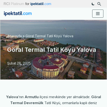
RCI
Platinum
for
ipektatil
.com
İçeriğe
geç
Anasayfa
»
Göral Termal Tatil Köyü Yalova
Göral Termal Tatil Köyü Yalova
Şubat 28, 2025
Yalova
’nın
Armutlu
ilçesi mevkiinde yer almaktadır.
Göral
Termal Devremülk
Tatil Köyü, ormanlarla kaplı deniz