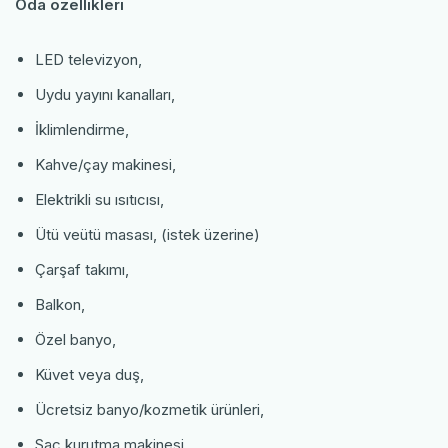
Oda özellikleri
LED televizyon,
Uydu yayını kanalları,
İklimlendirme,
Kahve/çay makinesi,
Elektrikli su ısıtıcısı,
Ütü veütü masası, (istek üzerine)
Çarşaf takımı,
Balkon,
Özel banyo,
Küvet veya duş,
Ücretsiz banyo/kozmetik ürünleri,
Saç kurutma makinesi,